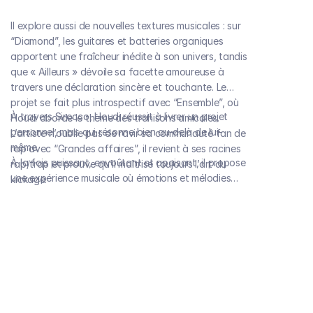
Il explore aussi de nouvelles textures musicales : sur
“Diamond”, les guitares et batteries organiques
apportent une fraîcheur inédite à son univers, tandis
que « Ailleurs » dévoile sa facette amoureuse à
travers une déclaration sincère et touchante. Le
projet se fait plus introspectif avec “Ensemble”, où
À travers Sirocco, Houdi réussit à livrer un projet
Houdi aborde le thème des trahisons amicales.
personnel, mais qui résonne bien au-delà de lui-
L’artiste n’oublie pas de ravir sa communauté fan de
même.
rap avec “Grandes affaires”, il revient à ses racines
À la fois puissant, envoûtant et apaisant, il propose
rap/trap et prouve qu’il maîtrise toujours l’art du
une expérience musicale où émotions et mélodies
kickage.
s’entrelacent, confirmant son authenticité et sa
capacité à fédérer.