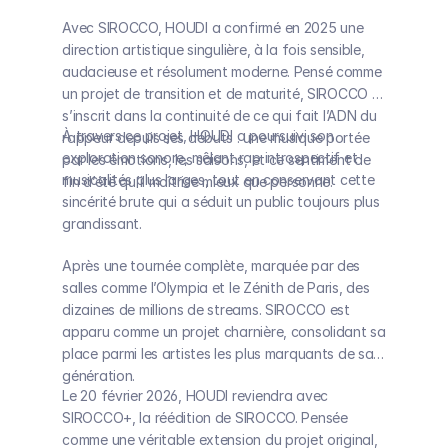
Avec SIROCCO, HOUDI a confirmé en 2025 une 
direction artistique singulière, à la fois sensible, 
audacieuse et résolument moderne. Pensé comme 
un projet de transition et de maturité, SIROCCO 
s’inscrit dans la continuité de ce qui fait l’ADN du 
À travers ce projet, HOUDI a poursuivi son 
rappeur depuis ses débuts : une musique portée 
exploration sonore, mêlant rap introspectif et 
par les émotions, les saisons, et ce sentiment de 
musicalités plus larges, tout en conservant cette 
fin d’été qu’il maîtrise mieux que personne.
sincérité brute qui a séduit un public toujours plus 
grandissant.
Après une tournée complète, marquée par des 
salles comme l’Olympia et le Zénith de Paris, des 
dizaines de millions de streams. SIROCCO est 
apparu comme un projet charnière, consolidant sa 
place parmi les artistes les plus marquants de sa 
génération.
Le 20 février 2026, HOUDI reviendra avec 
SIROCCO+, la réédition de SIROCCO. Pensée 
comme une véritable extension du projet original, 